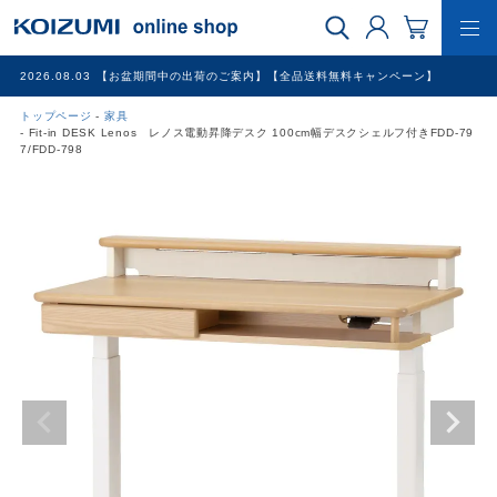
2026.08.03
【お盆期間中の出荷のご案内】【全品送料無料キャンペーン】
トップページ
家具
WEB限定品
Fit-in DESK Lenos レノス電動昇降デスク 100cm幅デスクシェルフ付きFDD-79
7/FDD-798
理美容家電
調理家電
冷暖房家電
家具
その他