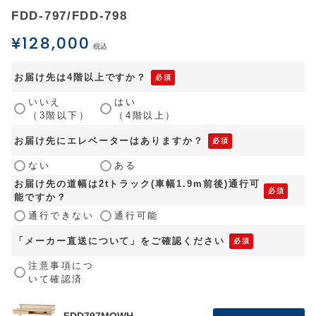
FDD-797/FDD-798
¥
128,000
税込
お届け先は4階以上ですか？
いいえ
はい
（3階以下）
（4階以上）
お届け先にエレベーターはありますか？
ない
ある
お届け先の道幅は2tトラック(車幅1.9m前後)通行可
能ですか？
通行できない
通行可能
「メーカー直送について」をご確認ください
注意事項につ
いて確認済
FDD797MOWH