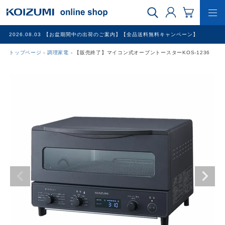
2026.08.03
【お盆期間中の出荷のご案内】【全品送料無料キャンペーン】
トップページ
調理家電
【販売終了】マイコン式オーブントースターKOS-1236
WEB限定品
理美容家電
調理家電
冷暖房家電
家具
その他