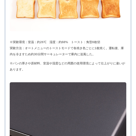
※実験環境：室温：約26℃ 湿度：約68% トースト：角型6枚切
実験方法：オートメニューのトーストモードで各焼き色ごとに1枚焼く。運転後、庫
内を冷ますため約30分間サーキュレーターで庫内に送風した。
※パンの厚さや原材料、室温や湿度などの周囲の使用環境によって仕上がりに違いが
あります。