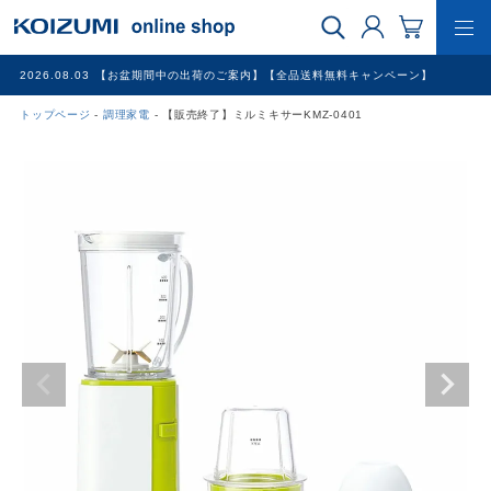
2026.08.03
【お盆期間中の出荷のご案内】【全品送料無料キャンペーン】
トップページ
調理家電
【販売終了】ミルミキサーKMZ-0401
WEB限定品
理美容家電
調理家電
冷暖房家電
家具
その他