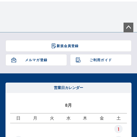
ペー
ジト
新規会員登録
ップ
へ
メルマガ登録
ご利用ガイド
営業日カレンダー
8月
日
月
火
水
木
金
土
1