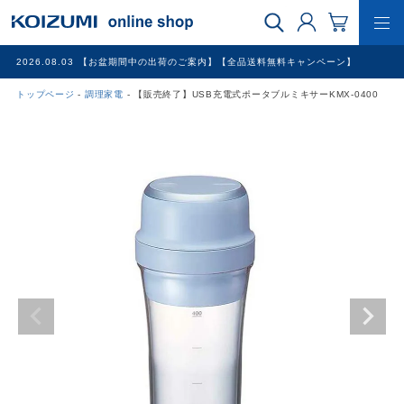
2026.08.03
【お盆期間中の出荷のご案内】【全品送料無料キャンペーン】
トップページ
調理家電
【販売終了】USB充電式ポータブルミキサーKMX-0400
WEB限定品
理美容家電
調理家電
冷暖房家電
家具
その他