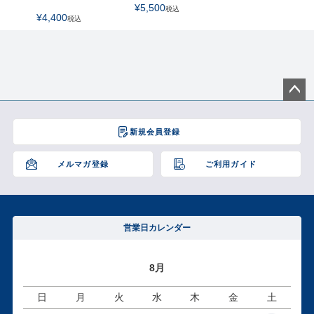
¥
5,500
税込
¥
4,400
税込
ペー
ジト
新規会員登録
ップ
へ
メルマガ登録
ご利用ガイド
営業日カレンダー
8月
日
月
火
水
木
金
土