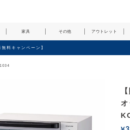
検索
家具
その他
アウトレット
料無料キャンペーン】
034
【
オ
K
¥
3