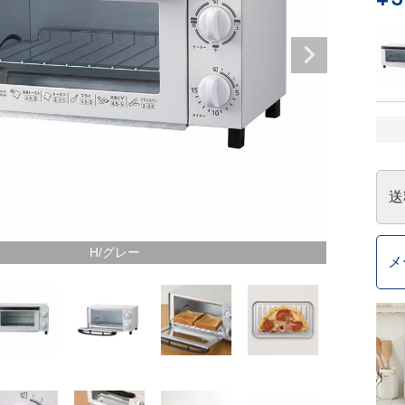
送
H/グレー
メ