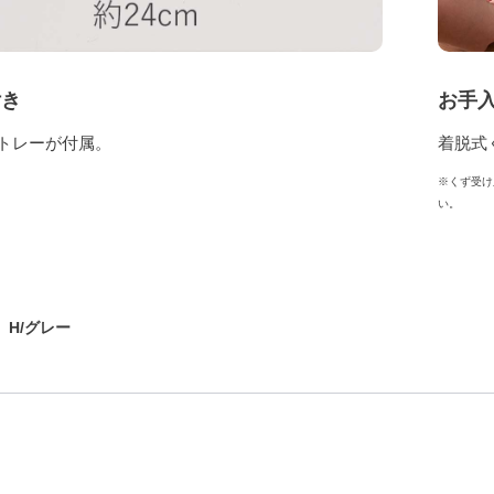
付き
お手
のトレーが付属。
着脱式
※くず受け
い。
H/グレー