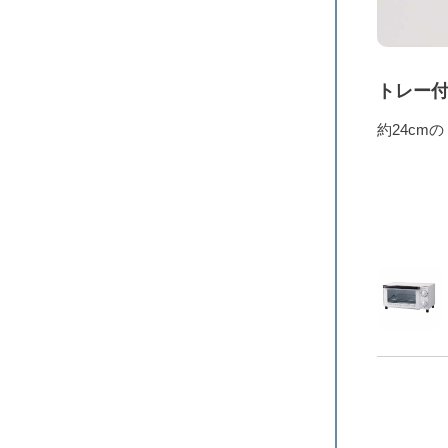
トレー
約24cm