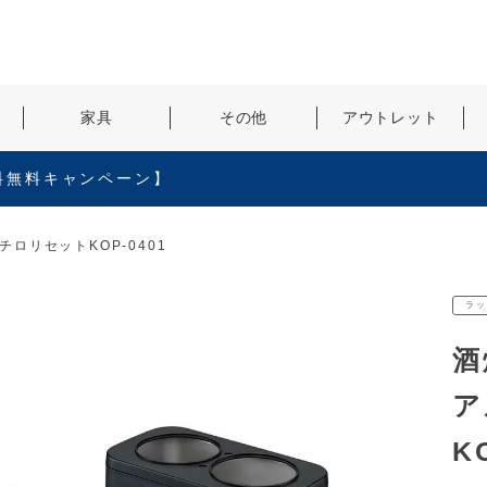
検索
家具
その他
アウトレット
料無料キャンペーン】
ロリセットKOP-0401
ラッ
酒
ア
K