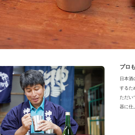
プロ
日本酒
するた
ただい
器に仕