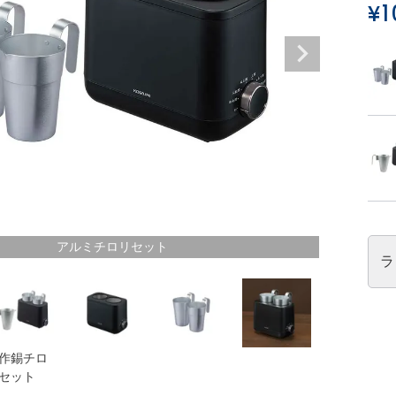
¥
1
アルミチロリセット
ラ
作錫チロ
セット