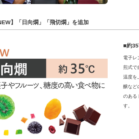
4 NEW】「日向燗」「飛切燗」を追加
■約3
電子レ
煎式で
温度を
醸など
のある
す。