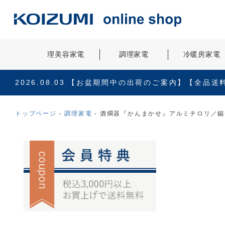
理美容家電
調理家電
冷暖房家電
2026.08.03
【お盆期間中の出荷のご案内】【全品送
トップページ
調理家電
酒燗器『かんまかせ』アルミチロリ／錫チ