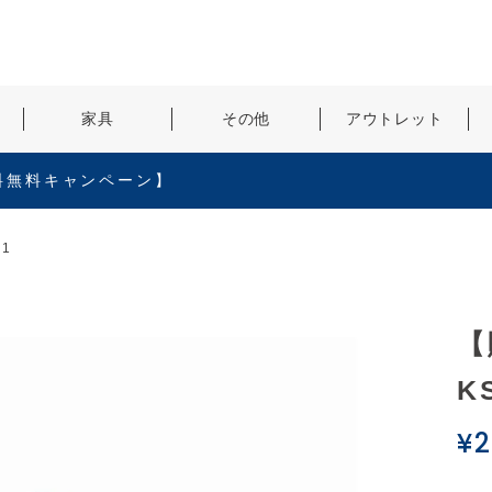
検索
家具
その他
アウトレット
料無料キャンペーン】
1
【
K
¥
2