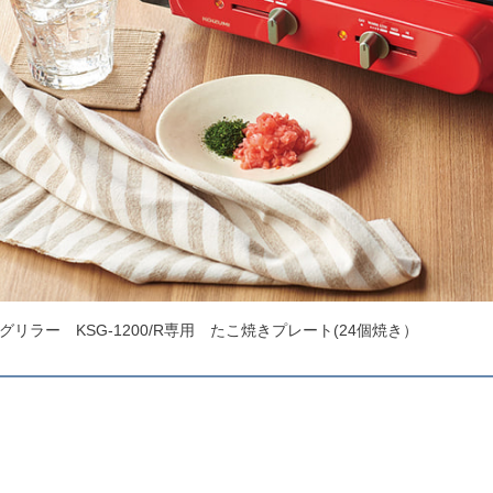
グリラー KSG-1200/R専用 たこ焼きプレート(24個焼き）
く
24個
約350(
約800