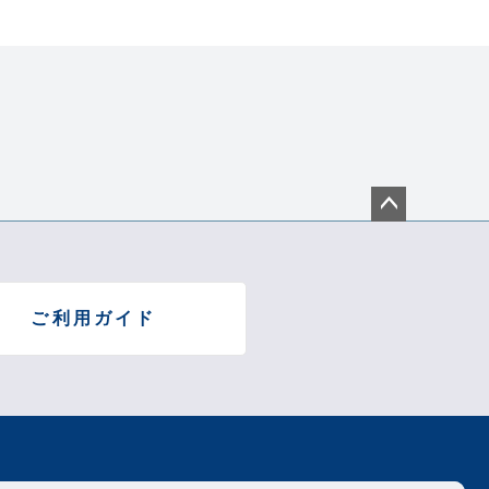
わせ
ペー
ジト
ップ
へ
ご利用ガイド