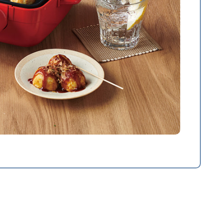
焼き
W)×210(D)×40(H)mm
g