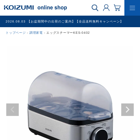
2026.08.03
【お盆期間中の出荷のご案内】【全品送料無料キャンペーン】
トップページ
調理家電
エッグスチーマーKES-0402
WEB限定品
理美容家電
調理家電
冷暖房家電
家具
その他