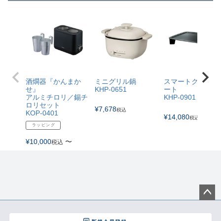
酒燗器『かんまか
ミニグリル鍋
スマートクックプ
せ』
KHP-0651
ート
アルミチロリ／錫チ
KHP-0901
ロリセット
¥
7,678
税込
KOP-0401
¥
14,080
税込
ラッピング
¥
10,000
〜
税込
ペー
ジト