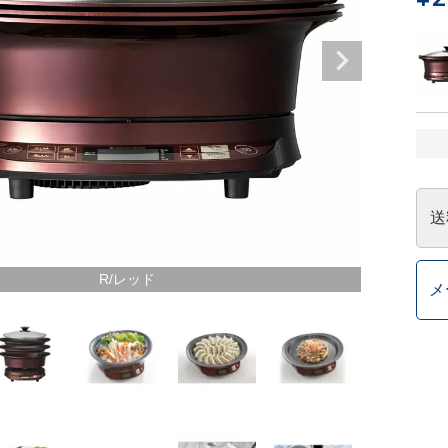
送
R/レッド
メ