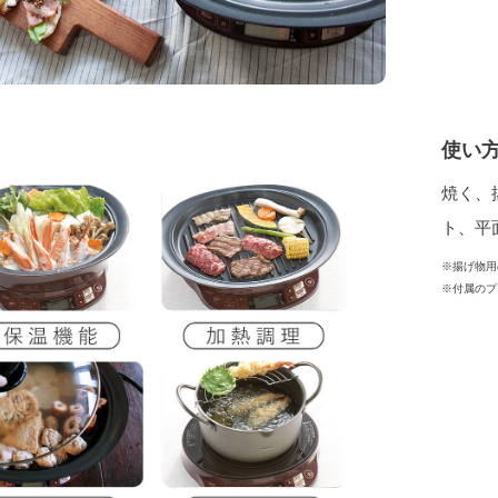
使い
焼く、
ト、平
※揚げ物用
※付属のプ