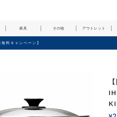
検索
家具
その他
アウトレット
料無料キャンペーン】
【
I
K
¥
2