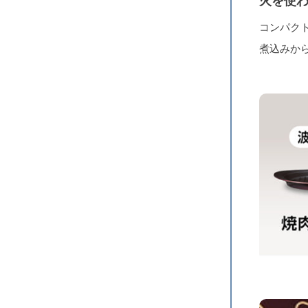
火を使
コンパク
煮込みか