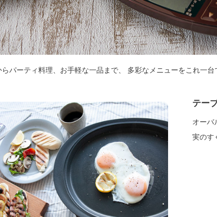
からパーティ料理、お手軽な一品まで、 多彩なメニューをこれ一台
テー
オーバ
実のす