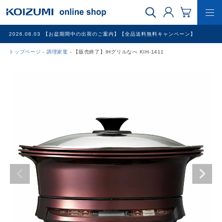
2026.08.03
【お盆期間中の出荷のご案内】【全品送料無料キャンペーン】
トップページ
調理家電
【販売終了】IHグリルなべ KIH-1411
WEB限定品
理美容家電
調理家電
冷暖房家電
家具
その他