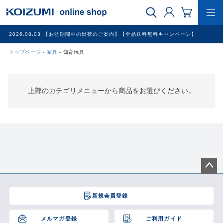
2026.08.03
【お盆期間中の出荷のご案内】【全品送料無料キャンペーン】
トップページ
家具
知育玩具
WEB限定品
理美容家電
上部のカテゴリメニューから商品をお選びください。
調理家電
冷暖房家電
家具
ペー
ジト
新規会員登録
ップ
その他
へ
メルマガ登録
ご利用ガイド