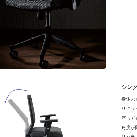
シン
身体の
りクラ
座って
角度が
リクラ