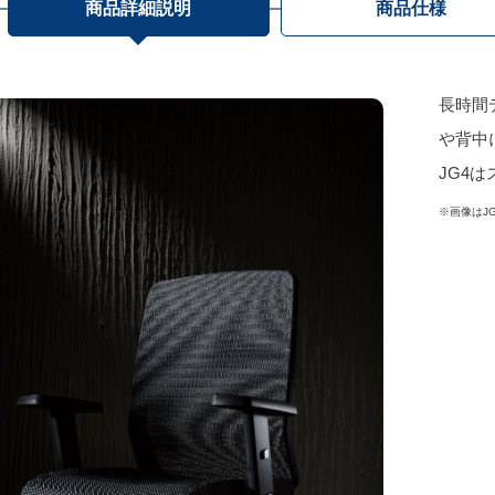
商品詳細説明
商品仕様
長時間
や背中
JG4
※画像はJ