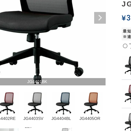
J
¥
3
最
※
JG4401BK
G4402RE
JG4403SV
JG4404BL
JG4405OR