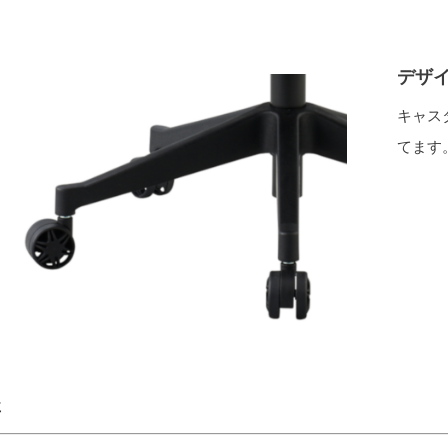
デザ
キャス
てます
事