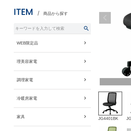
ITEM
商品から探す
WEB限定品
理美容家電
調理家電
冷暖房家電
家具
JG4401BK
J