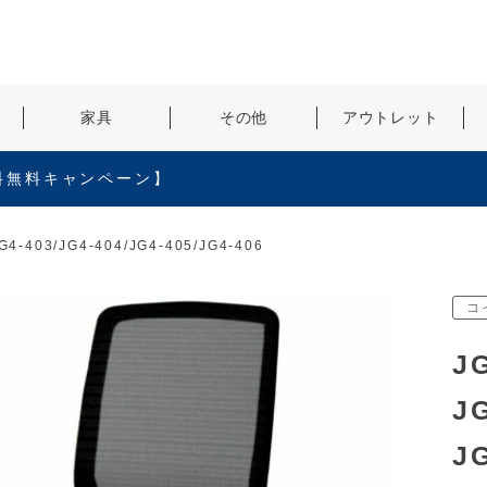
検索
家具
その他
アウトレット
料無料キャンペーン】
-403/JG4-404/JG4-405/JG4-406
コ
J
JG
JG