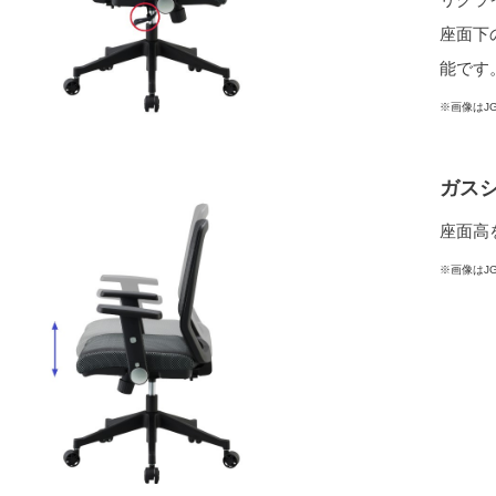
座面下
能です
※画像はJ
ガス
座面高
※画像はJ