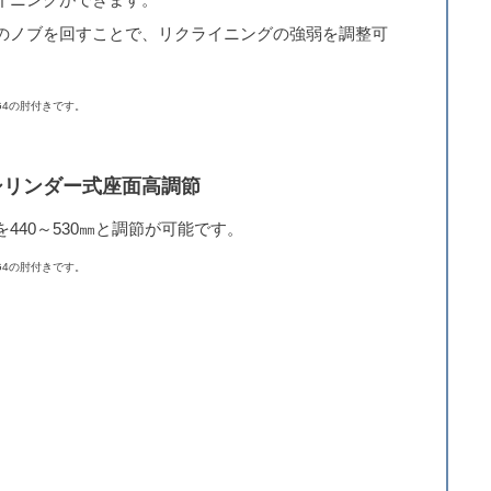
のノブを回すことで、リクライニングの強弱を調整可
。
G4の肘付きです。
シリンダー式座面高調節
を440～530㎜と調節が可能です。
G4の肘付きです。