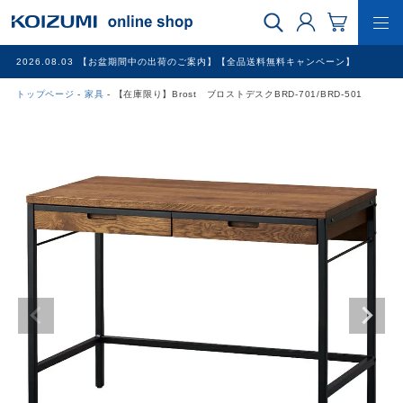
2026.08.03
【お盆期間中の出荷のご案内】【全品送料無料キャンペーン】
トップページ
家具
【在庫限り】Brost ブロストデスクBRD-701/BRD-501
WEB限定品
理美容家電
調理家電
冷暖房家電
家具
その他