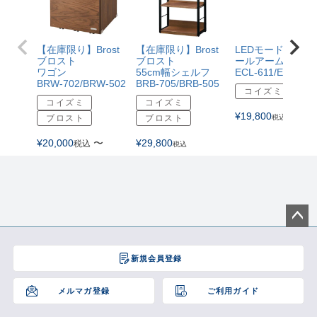
【在庫限り】Brost
【在庫限り】Brost
LEDモードコント
ブロスト
ブロスト
ールアームライト
ワゴン
55cm幅シェルフ
ECL-611/ECL-612
BRW-702/BRW-502
BRB-705/BRB-505
コイズミ
コイズミ
コイズミ
¥
19,800
ブロスト
ブロスト
税込
¥
20,000
〜
¥
29,800
税込
税込
ペー
ジト
新規会員登録
ップ
へ
メルマガ登録
ご利用ガイド