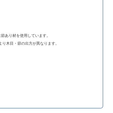
は節あり材を使用しています。
より木目・節の出方が異なります。
05VB
05MO