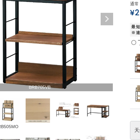
通常
¥
2
最
※
BRB705VB
RB505MO
天