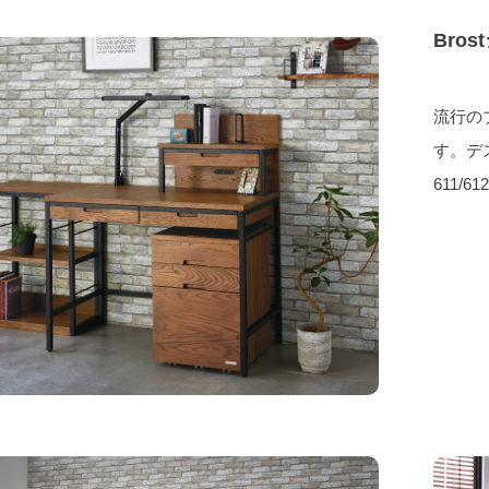
Bro
流行の
す。デ
611/