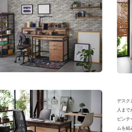
デスク
人まで
ビンテ
ムを組