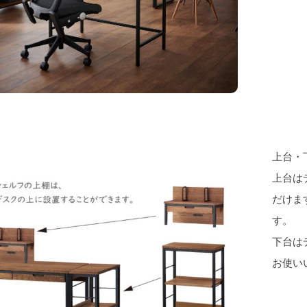
上台・
上台は
だけま
す。
下台は
お使い