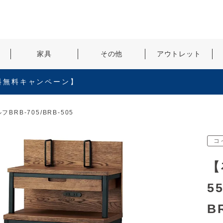
検索
家具
その他
アウトレット
料無料キャンペーン】
RB-705/BRB-505
コ
【
5
B