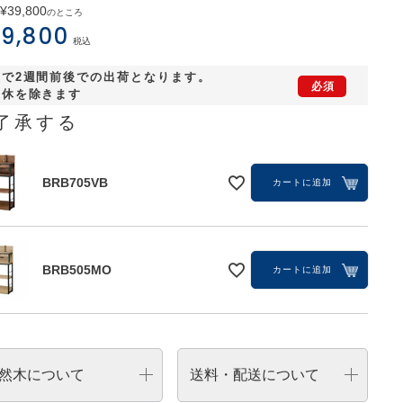
¥
39,800
のところ
9,800
税込
短で2週間前後での出荷となります。
連休を除きます
了承する
BRB705VB
カートに追加
BRB505MO
BRB505MO
カートに追加
然木について
送料・配送について