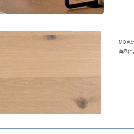
MO色
商品に
く
BRB-7
BRB-5