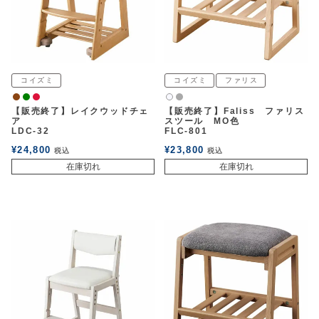
コイズミ
コイズミ
ファリス
ウォルナット
緑
赤
グレー
白2
【販売終了】レイクウッドチェ
【販売終了】Faliss ファリス
ア
スツール MO色
LDC-32
FLC-801
¥
24,800
¥
23,800
税込
税込
在庫切れ
在庫切れ