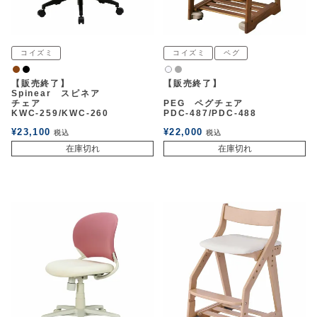
コイズミ
コイズミ
ペグ
ウォルナット
黒
グレー
白2
【販売終了】
【販売終了】
Spinear スピネア
チェア
PEG ペグチェア
KWC-259/KWC-260
PDC-487/PDC-488
¥
23,100
¥
22,000
税込
税込
在庫切れ
在庫切れ