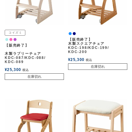
アウトレットSALE
ブログ
コイズミ
パッションブルー
ネイビー
【販売終了】
ライトブルー
ピンク
パープル
ご利用ガイド
木製スクエアチェア
【販売終了】
KDC-198/KDC-199/
KDC-200
木製ラブリーチェア
KDC-087/KDC-088/
ログイン
¥
25,300
税込
KDC-089
在庫切れ
¥
25,300
税込
お問い合わせ
在庫切れ