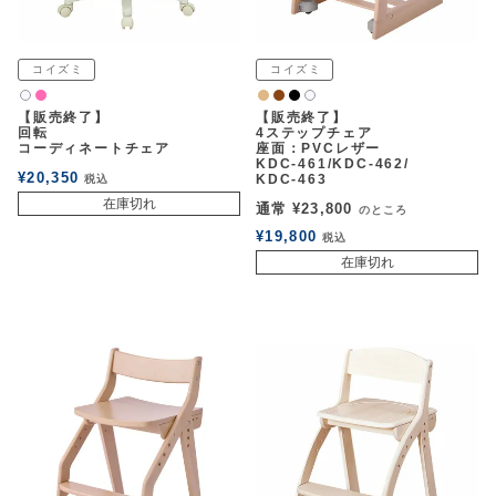
コイズミ
コイズミ
ピンク
ナチュラル
ウォルナット
黒
白2
白2
【販売終了】
【販売終了】
回転
4ステップチェア
コーディネートチェア
座面：PVCレザー
KDC-461/KDC-462/
¥
20,350
KDC-463
税込
在庫切れ
通常
¥
23,800
のところ
¥
19,800
税込
在庫切れ