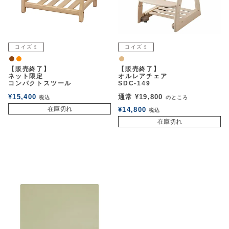
コイズミ
コイズミ
ウォルナット
オレンジ
ナチュラル
【販売終了】
【販売終了】
ネット限定
オルレアチェア
コンパクトスツール
SDC-149
¥
15,400
通常
¥
19,800
税込
のところ
在庫切れ
¥
14,800
税込
在庫切れ