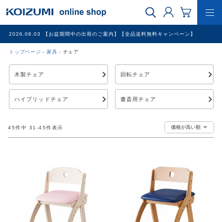
2026.08.03
【お盆期間中の出荷のご案内】【全品送料無料キャンペーン】
トップページ
家具
チェア
WEB限定品
木製チェア
回転チェア
理美容家電
ハイブリッドチェア
書斎用チェア
調理家電
価格が高い順
45
件中
31
-
45
件表示
冷暖房家電
家具
その他