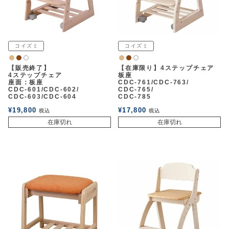
コイズミ
コイズミ
ナチュラル
ウォルナット
ナチュラル
ウォルナット
白2
白2
【販売終了】
【在庫限り】4ステップチェア
4ステップチェア
板座
座面：板座
CDC-761/CDC-763/
CDC-601/CDC-602/
CDC-765/
CDC-603/CDC-604
CDC-785
¥
19,800
¥
17,800
税込
税込
在庫切れ
在庫切れ