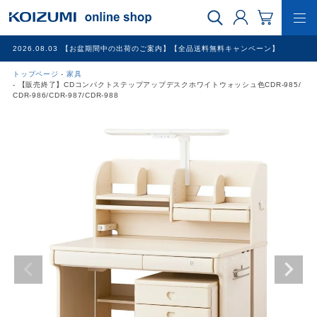
2026.08.03
【お盆期間中の出荷のご案内】【全品送料無料キャンペーン】
トップページ
家具
WEB限定品
【販売終了】CDコンパクトステップアップデスクホワイトウォッシュ色CDR-985/
CDR-986/CDR-987/CDR-988
理美容家電
調理家電
冷暖房家電
家具
その他