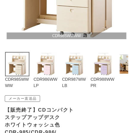
アウトレットSALE
ブログ
CDR985WWWW
ご利用ガイド
ログイン
お問い合わせ
CDR985WW
CDR986WW
CDR987WW
CDR988WW
WW
LP
LB
PR
メーカー直送品
【販売終了】CDコンパクト
ステップアップデスク
ホワイトウォッシュ色
CDR-985/CDR-986/