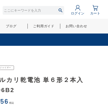
ログイン
カート
ブログ
ご利用ガイド
お問い合わせ
ジャイザー
ルカリ乾電池 単６形２本入
96B2
356
税込