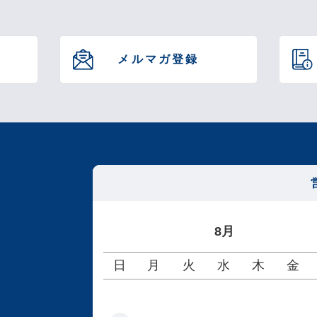
メルマガ登録
8月
日
月
火
水
木
金