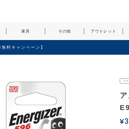
検索
家具
その他
アウトレット
料無料キャンペーン】
エナ
ア
E
¥