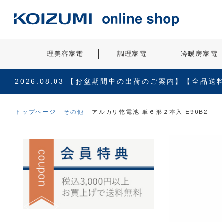
理美容家電
調理家電
冷暖房家電
2026.08.03
【お盆期間中の出荷のご案内】【全品送
トップページ
その他
アルカリ乾電池 単６形２本入 E96B2