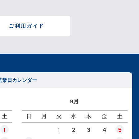
ペー
ジト
ップ
へ
ご利用ガイド
営業日カレンダー
9月
土
日
月
火
水
木
金
土
1
1
2
3
4
5