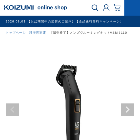
2026.08.03
【お盆期間中の出荷のご案内】【全品送料無料キャンペーン】
トップページ
理美容家電
【販売終了】メンズグルーミングキットVSM-6110
WEB限定品
理美容家電
調理家電
冷暖房家電
家具
その他