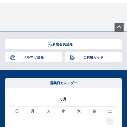
ペー
ジト
新規会員登録
ップ
へ
メルマガ登録
ご利用ガイド
営業日カレンダー
8月
日
月
火
水
木
金
土
1