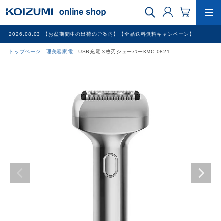
2026.08.03
【お盆期間中の出荷のご案内】【全品送料無料キャンペーン】
トップページ
理美容家電
USB充電３枚刃シェーバーKMC-0821
WEB限定品
理美容家電
調理家電
冷暖房家電
家具
その他