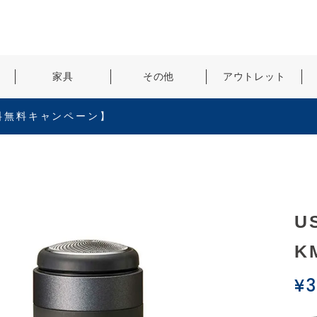
検索
家具
その他
アウトレット
料無料キャンペーン】
U
K
¥
3