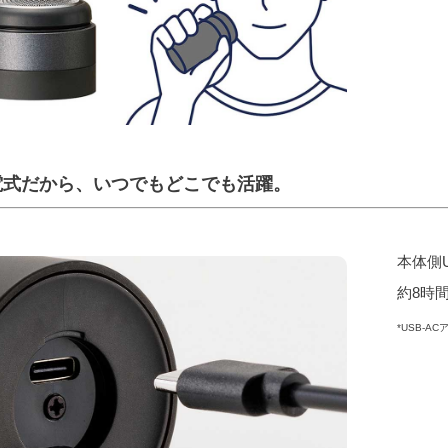
電式だから、いつでもどこでも活躍。
本体側
約8時
*USB-A