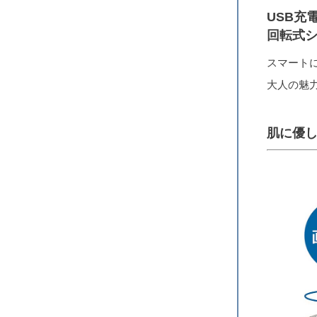
USB充
回転式
スマート
大人の魅
肌に優