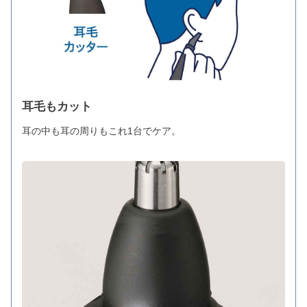
耳毛もカット
耳の中も耳の周りもこれ1台でケア。