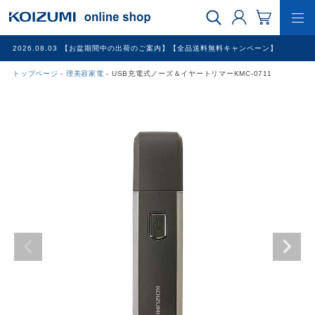
2026.08.03
【お盆期間中の出荷のご案内】【全品送料無料キャンペーン】
トップページ
理美容家電
USB充電式ノーズ＆イヤートリマーKMC-0711
WEB限定品
理美容家電
調理家電
冷暖房家電
家具
その他