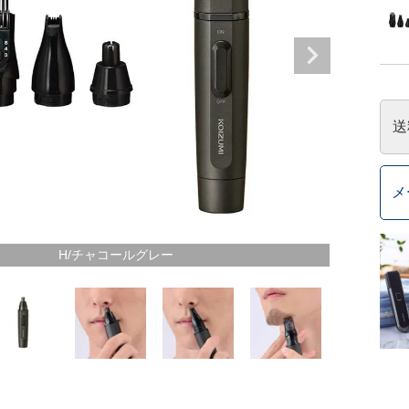
送
メ
H/チャコールグレー