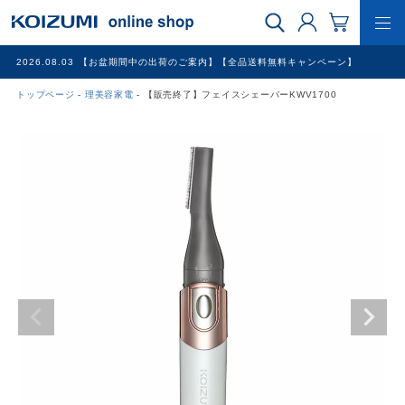
2026.08.03
【お盆期間中の出荷のご案内】【全品送料無料キャンペーン】
トップページ
理美容家電
【販売終了】フェイスシェーバーKWV1700
WEB限定品
理美容家電
調理家電
冷暖房家電
家具
その他