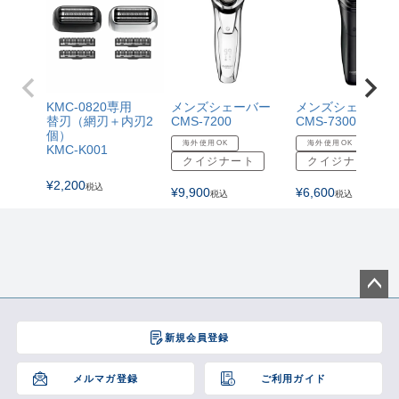
KMC-0820専用
メンズシェーバー
メンズシェーバー
替刃（網刃＋内刃2
CMS-7200
CMS-7300
個）
海外使用OK
海外使用OK
KMC-K001
クイジナート
クイジナート
¥
2,200
税込
¥
9,900
¥
6,600
税込
税込
ペー
ジト
新規会員登録
ップ
へ
メルマガ登録
ご利用ガイド