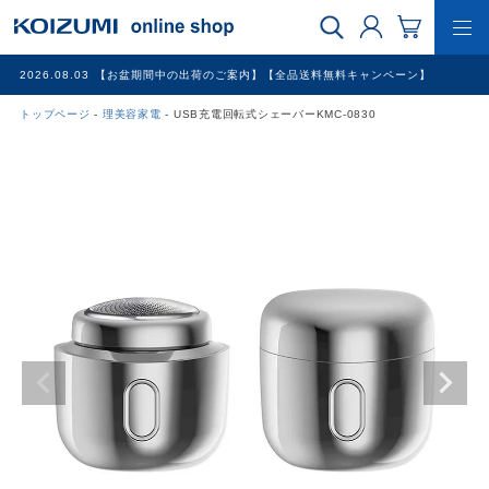
2026.08.03
【お盆期間中の出荷のご案内】【全品送料無料キャンペーン】
トップページ
理美容家電
USB充電回転式シェーバーKMC-0830
WEB限定品
理美容家電
調理家電
冷暖房家電
家具
その他