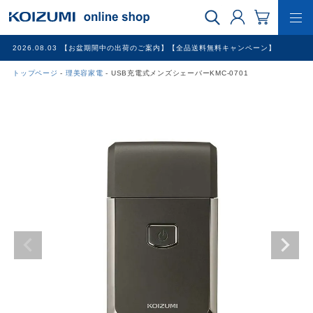
2026.08.03
【お盆期間中の出荷のご案内】【全品送料無料キャンペーン】
トップページ
理美容家電
USB充電式メンズシェーバーKMC-0701
WEB限定品
理美容家電
調理家電
冷暖房家電
家具
その他