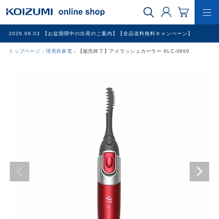
2026.08.03
【お盆期間中の出荷のご案内】【全品送料無料キャンペーン】
トップページ
理美容家電
【販売終了】アイラッシュカーラー KLC-0960
WEB限定品
理美容家電
調理家電
冷暖房家電
家具
その他