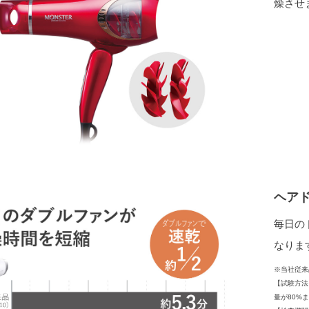
燥させ
ヘア
毎日の
なりま
※当社従来品
【試験方法
量が80%