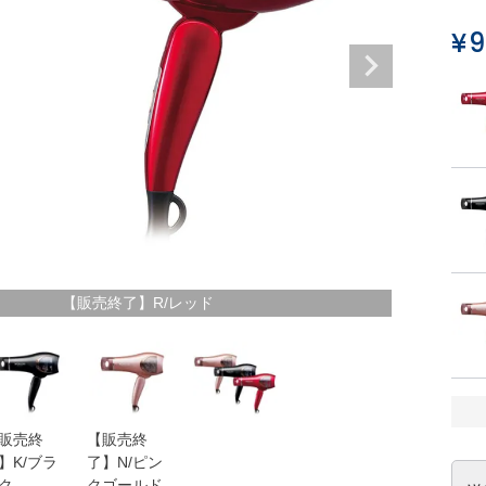
¥
9
【販売終了】R/レッド
販売終
【販売終
】K/ブラ
了】N/ピン
ク
クゴールド