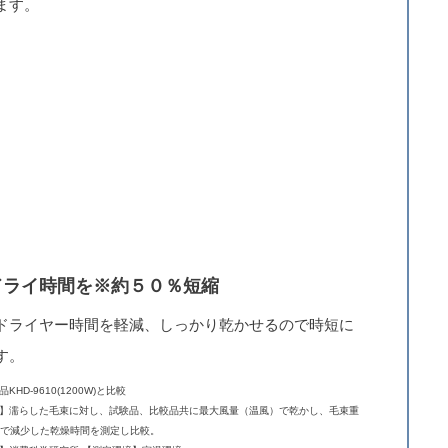
ます。
ドライ時間を※約５０％短縮
ドライヤー時間を軽減、しっかり乾かせるので時短に
す。
KHD-9610(1200W)と比較
】濡らした毛束に対し、試験品、比較品共に最大風量（温風）で乾かし、毛束重
まで減少した乾燥時間を測定し比較。