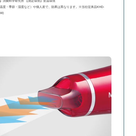
】消費科学研究所 【測定環境】室温環境
温度・季節・湿度など）や個人差で、効果は異なります。※当社従来品KHD-
0W)