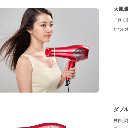
大風
「速く
たつの
ダブ
独自形