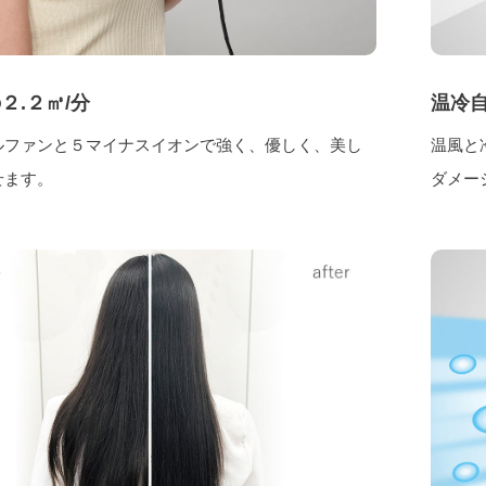
２.２㎥/分
温冷
ルファンと５マイナスイオンで強く、優しく、美し
温風と
せます。
ダメー