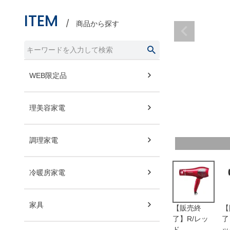
ITEM
商品から探す
WEB限定品
理美容家電
調理家電
冷暖房家電
家具
【販売終
【
了】R/レッ
了
ド
ッ