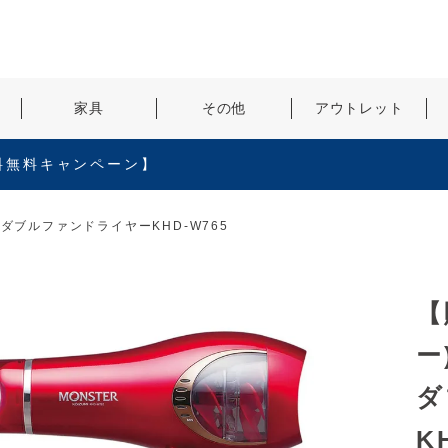
検索
家具
その他
アウトレット
料無料キャンペーン】
)ダブルファンドライヤーKHD-W765
【
ー
ダ
K