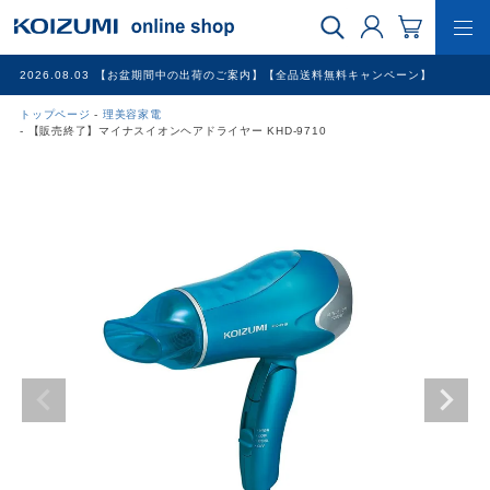
2026.08.03
【お盆期間中の出荷のご案内】【全品送料無料キャンペーン】
トップページ
理美容家電
WEB限定品
【販売終了】マイナスイオンヘアドライヤー KHD-9710
理美容家電
調理家電
冷暖房家電
家具
その他