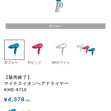
アウトレットSALE
ブログ
A/ブルー
ご利用ガイド
ログイン
A/ブルー
P/ピンク
W/ホワイト
お問い合わせ
【販売終了】
マイナスイオンヘアドライヤー
KHD-9710
¥
4,378
税込