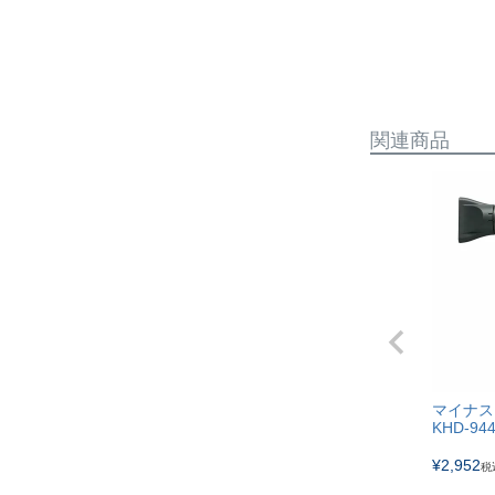
最大消費電
風量
関連商品
風量切換
冷風機能
イオン機能
その他機能
集風器
マイナス
KHD-94
コード長
¥
2,952
税