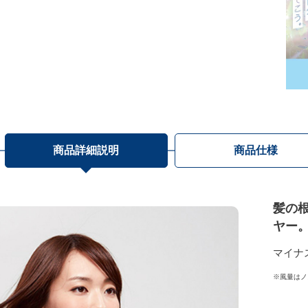
商品詳細説明
商品仕様
髪の
ヤー
マイナ
※風量はノ