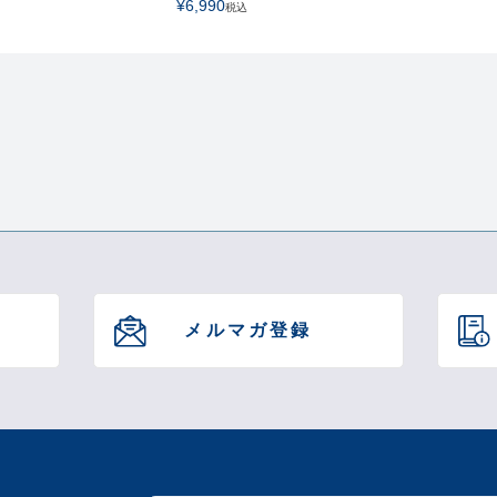
¥
6,990
税込
約237(
約625
集風器
間
1年間
この商品について問い合
メルマガ登録