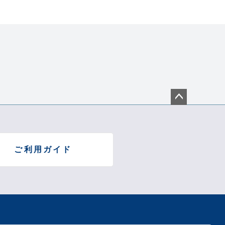
W)×87(D)×280(H)mm
g
、取扱説明書(保証書付)
ペー
ジト
ップ
わせ
へ
ご利用ガイド