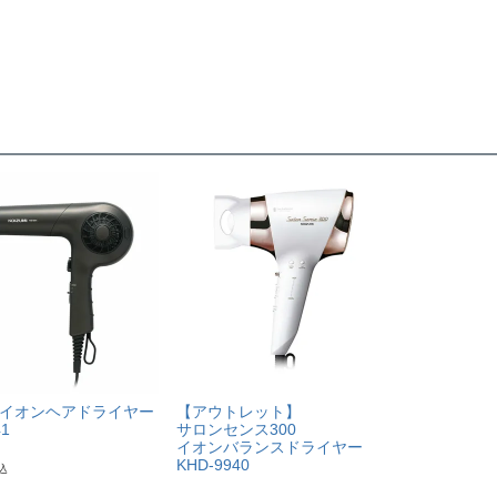
力
1200
1.1
2段階
クール
マイナ
着脱式
ワイド
イオンヘアドライヤー
【アウトレット】
41
サロンセンス300
イオンバランスドライヤー
約1.7
KHD-9940
込