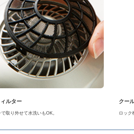
フィルター
クー
チで取り外せて水洗いもOK。
ロック
く
AC100