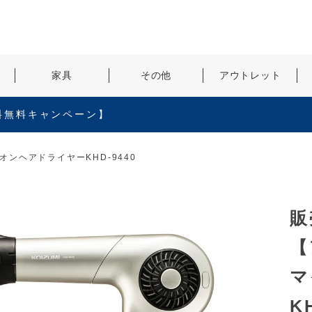
検索
家具
その他
アウトレット
料無料キャンペーン】
ンヘアドライヤーKHD-9440
販
【
マ
K