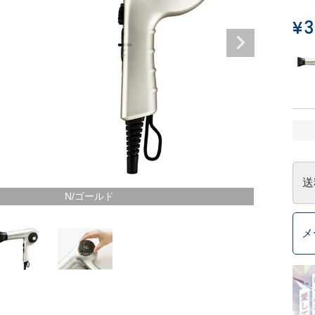
¥
3
送
N/ゴールド
メ