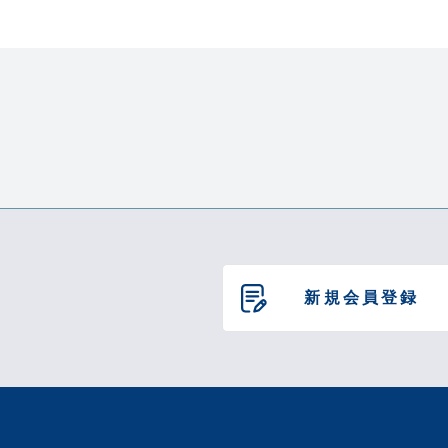
本体サイズ
質量
付属品
本体保証期
新規会員登録