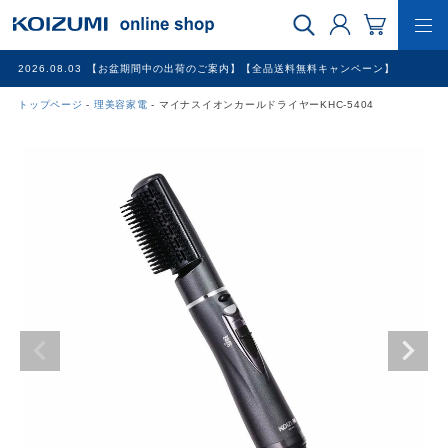
2026.08.03
【お盆期間中の出荷のご案内】【全品送料無料キャンペーン】
トップページ
理美容家電
マイナスイオンカールドライヤーKHC-5404
WEB限定品
理美容家電
調理家電
冷暖房家電
家具
その他