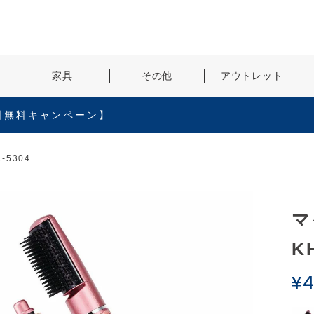
検索
家具
その他
アウトレット
料無料キャンペーン】
5304
マ
K
¥
4