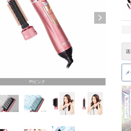
送
メ
P/ピンク