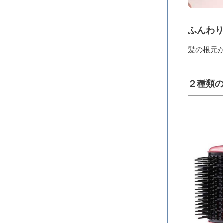
ふんわ
髪の根元
２種類