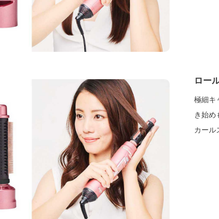
ロー
極細キ
き始め
カール