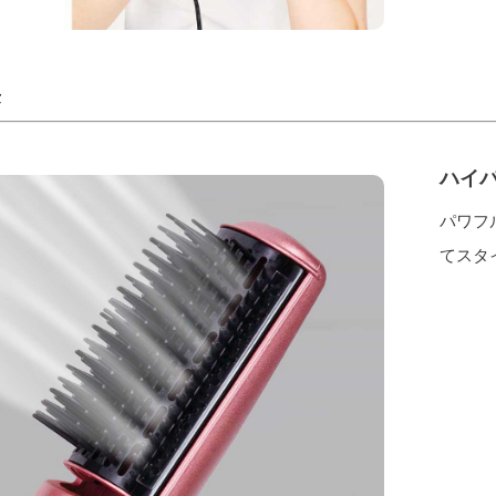
長
ハイパ
パワフ
てスタ