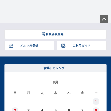
ペー
ジト
新規会員登録
ップ
へ
メルマガ登録
ご利用ガイド
営業日カレンダー
8月
日
月
火
水
木
金
土
1
2
3
4
5
6
7
8