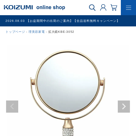
2026.08.03
【お盆期間中の出荷のご案内】【全品送料無料キャンペーン】
トップページ
理美容家電
拡大鏡KBE-3052
WEB限定品
理美容家電
調理家電
冷暖房家電
家具
その他