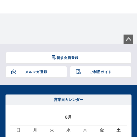
ペー
ジト
新規会員登録
ップ
へ
メルマガ登録
ご利用ガイド
営業日カレンダー
8月
日
月
火
水
木
金
土