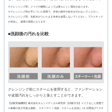
※クレンジング剤、メイクの種類によっては落ちにくい場合があります。
※クレンジング剤が手についた状態で、本体の操作や給水を行わないでください。
※クレンジング剤、化粧水がついたまま本体を放置しないでください。プラスチック
が劣化し、故障の原因となります。
■洗顔後の汚れを比較
クレンジング前にスチームを使用すると、ファンデーション
や皮脂汚れをしっかりと落とすことができます。
【試験実施機関】株式会社オムソメディカル研究所 【試験方法】メイクをした状態で
小鼻横の拡大写真を撮影。 スチーマー + 洗顔 : スチームを全顔に 14 分間浴びてスチ