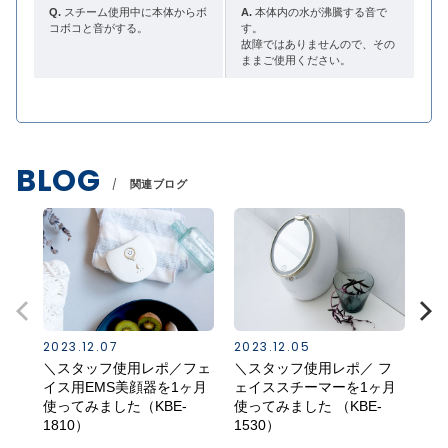
Q.
スチーム使用中に本体からボ
A.
本体内の水が沸騰する音で
コボコと音がする。
す。
故障ではありませんので、その
ままご使用ください。
BLOG
関連ブログ
2023.12.07
2023.12.05
20
＼スタッフ使用レポ／フェ
＼スタッフ使用レポ／ フ
【
イス用EMS美顔器を1ヶ月
ェイススチーマーを1ヶ月
美
使ってみました（KBE-
使ってみました （KBE-
間（
1810）
1530）