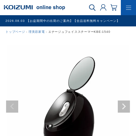
2026.08.03
【お盆期間中の出荷のご案内】【全品送料無料キャンペーン】
トップページ
理美容家電
エナージュフェイススチーマーKBE-1540
WEB限定品
理美容家電
調理家電
冷暖房家電
家具
その他