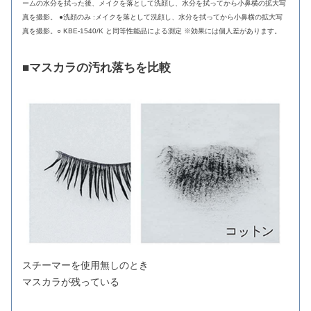
ームの水分を拭った後、メイクを落として洗顔し、水分を拭ってから小鼻横の拡大写
真を撮影。 ●洗顔のみ :メイクを落として洗顔し、水分を拭ってから小鼻横の拡大写
真を撮影。○ KBE-1540/K と同等性能品による測定 ※効果には個人差があります。
■マスカラの汚れ落ちを比較
スチーマーを使用無しのとき
マスカラが残っている