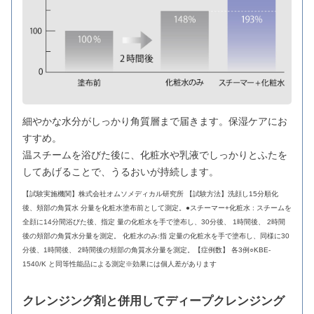
細やかな水分がしっかり角質層まで届きます。保湿ケアにお
すすめ。
温スチームを浴びた後に、化粧水や乳液でしっかりとふたを
してあげることで、うるおいが持続します。
【試験実施機関】株式会社オムソメディカル研究所 【試験方法】洗顔し15分順化
後、頬部の角質水 分量を化粧水塗布前として測定。●スチーマー+化粧水 : スチームを
全顔に14分間浴びた後、指定 量の化粧水を手で塗布し、30分後、 1時間後、 2時間
後の頬部の角質水分量を測定。 化粧水のみ:指 定量の化粧水を手で塗布し、同様に30
分後、1時間後、 2時間後の頬部の角質水分量を測定。【症例数】 各3例○KBE-
1540/K と同等性能品による測定※効果には個人差があります
クレンジング剤と併用してディープクレンジング