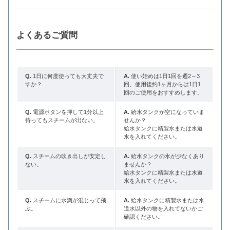
よくあるご質問
Q.
1日に何度使っても大丈夫で
A.
使い始めは1日1回を週2～3
すか？
回、使用後約1ヶ月からは1日1
回のご使用をおすすめします。
Q.
電源ボタンを押して1分以上
A.
給水タンクが空になっていま
待ってもスチームが出ない。
せんか？
給水タンクに精製水または水道
水を入れてください。
Q.
スチームの吹き出しが安定し
A.
給水タンクの水が少なくあり
ない。
ませんか？
給水タンクに精製水または水道
水を入れてください。
Q.
スチームに水滴が混じって飛
A.
給水タンクに精製水または水
ぶ。
道水以外の物を入れてないかご
確認ください。