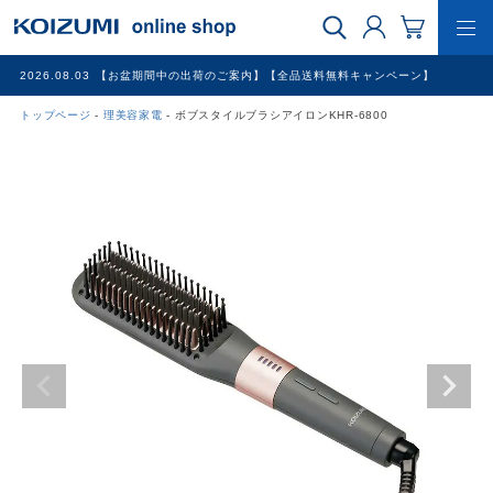
2026.08.03
【お盆期間中の出荷のご案内】【全品送料無料キャンペーン】
トップページ
理美容家電
ボブスタイルブラシアイロンKHR-6800
WEB限定品
理美容家電
調理家電
冷暖房家電
家具
その他