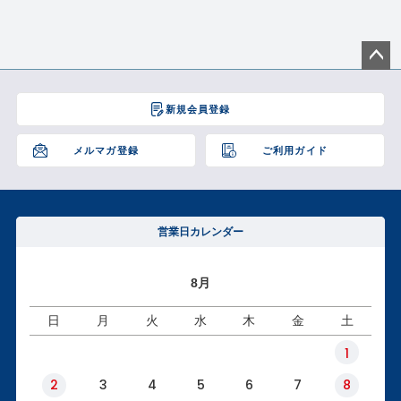
ペー
ジト
新規会員登録
ップ
へ
メルマガ登録
ご利用ガイド
営業日カレンダー
8月
日
月
火
水
木
金
土
1
2
3
4
5
6
7
8