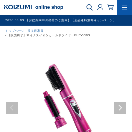
2026.08.03
【お盆期間中の出荷のご案内】【全品送料無料キャンペーン】
トップページ
理美容家電
WEB限定品
【販売終了】マイナスイオンカールドライヤーKHC-5303
理美容家電
調理家電
冷暖房家電
家具
その他