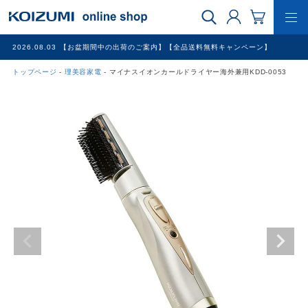
2026.08.03
【お盆期間中の出荷のご案内】【全品送料無料キャンペーン】
トップページ
理美容家電
マイナスイオンカールドライヤー海外兼用KDD-0053
WEB限定品
理美容家電
調理家電
冷暖房家電
家具
その他