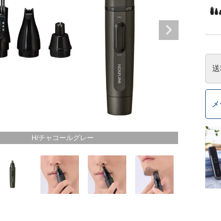
送
メ
H/チャコールグレー