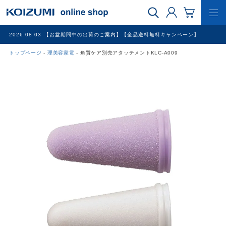
2026.08.03
【お盆期間中の出荷のご案内】【全品送料無料キャンペーン】
トップページ
理美容家電
角質ケア別売アタッチメントKLC-A009
WEB限定品
理美容家電
調理家電
冷暖房家電
家具
その他