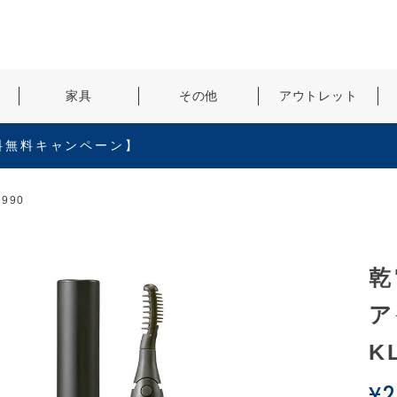
検索
家具
その他
アウトレット
料無料キャンペーン】
990
乾
ア
K
¥
2