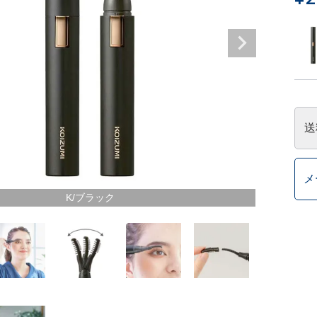
送
メ
K/ブラック