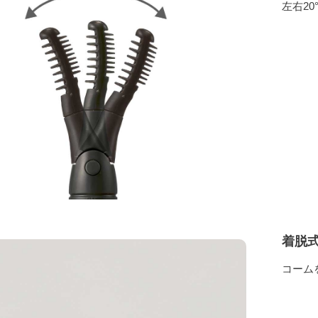
左右2
着脱
コーム