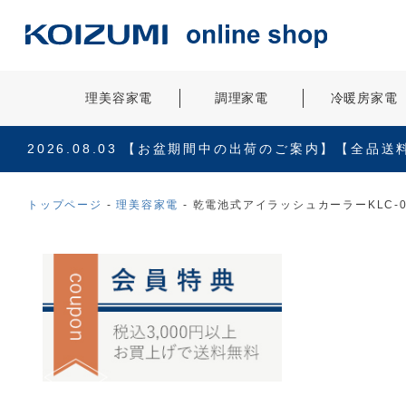
理美容家電
調理家電
冷暖房家電
2026.08.03
【お盆期間中の出荷のご案内】【全品送
トップページ
理美容家電
乾電池式アイラッシュカーラーKLC-0