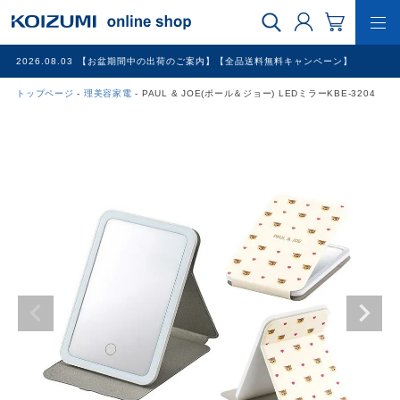
2026.08.03
【お盆期間中の出荷のご案内】【全品送料無料キャンペーン】
トップページ
理美容家電
PAUL & JOE(ポール＆ジョー) LEDミラーKBE-3204
WEB限定品
理美容家電
調理家電
冷暖房家電
家具
その他