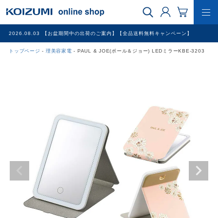
2026.08.03
【お盆期間中の出荷のご案内】【全品送料無料キャンペーン】
トップページ
理美容家電
PAUL & JOE(ポール＆ジョー) LEDミラーKBE-3203
WEB限定品
理美容家電
調理家電
冷暖房家電
家具
その他