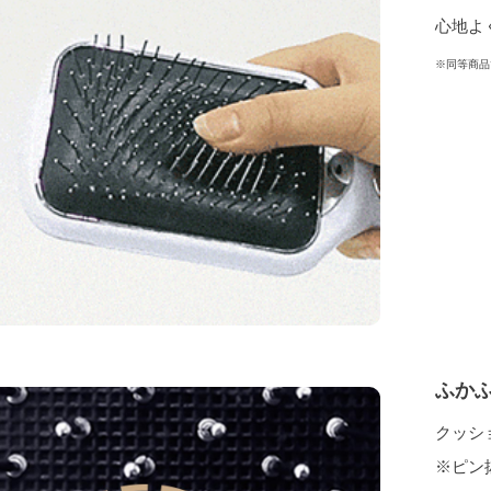
心地よ
※同等商品
ふか
クッシ
※ピン