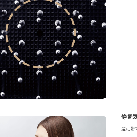
静電
髪に帯