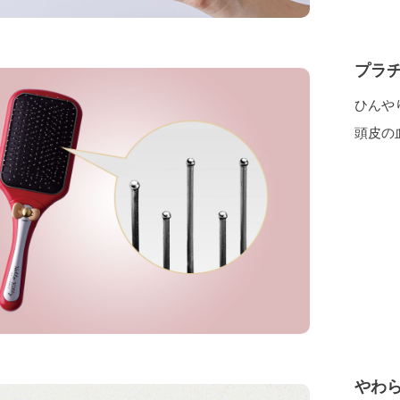
プラ
ひんや
頭皮の
やわ