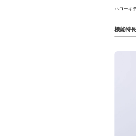
ハローキ
機能特