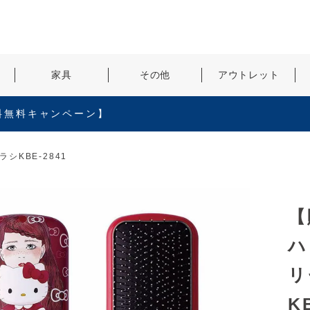
検索
家具
その他
アウトレット
料無料キャンペーン】
KBE-2841
【
ハ
リ
K