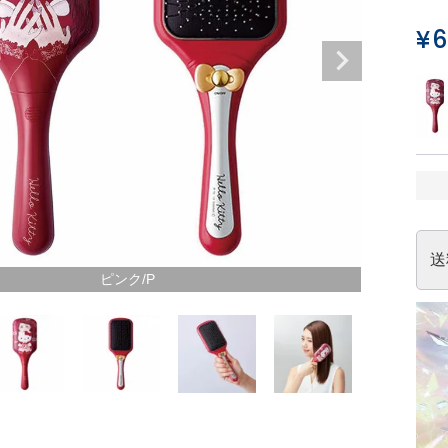
¥
6
送
ピンク/P