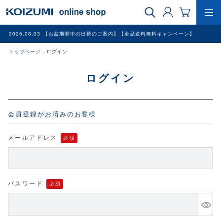
2026.08.03
【お盆期間中の出荷のご案内】【全品送料無料キャンペーン】
トップページ
ログイン
WEB限定品
ログイン
理美容家電
会員登録がお済みのお客様
調理家電
メールアドレス
冷暖房家電
家具
パスワード
その他