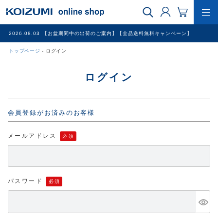
2026.08.03
【お盆期間中の出荷のご案内】【全品送料無料キャンペーン】
トップページ
ログイン
WEB限定品
ログイン
理美容家電
会員登録がお済みのお客様
調理家電
メールアドレス
冷暖房家電
家具
パスワード
その他