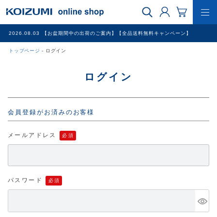
2026.08.03
【お盆期間中の出荷のご案内】【全品送料無料キャンペーン】
トップページ
ログイン
WEB限定品
ログイン
理美容家電
会員登録がお済みのお客様
調理家電
メールアドレス
冷暖房家電
家具
パスワード
その他