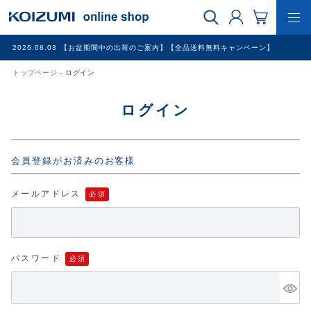
2026.08.03
【お盆期間中の出荷のご案内】【全品送料無料キャンペーン】
トップページ
ログイン
WEB限定品
ログイン
理美容家電
会員登録がお済みのお客様
調理家電
メールアドレス
冷暖房家電
家具
パスワード
その他