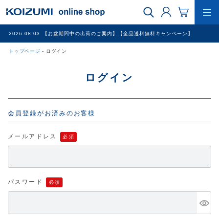
2026.08.03
【お盆期間中の出荷のご案内】【全品送料無料キャンペーン】
トップページ
ログイン
WEB限定品
ログイン
理美容家電
会員登録がお済みのお客様
調理家電
メールアドレス
冷暖房家電
家具
パスワード
その他