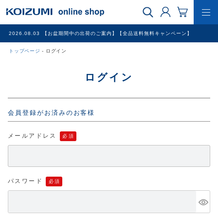
2026.08.03
【お盆期間中の出荷のご案内】【全品送料無料キャンペーン】
トップページ
ログイン
WEB限定品
ログイン
理美容家電
会員登録がお済みのお客様
調理家電
メールアドレス
冷暖房家電
家具
パスワード
その他