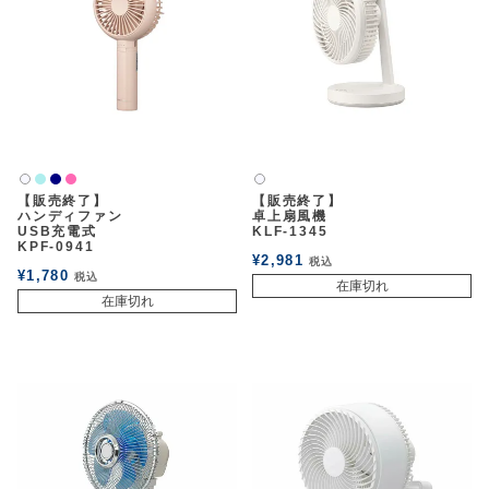
アウトレットSALE
ブログ
ご利用ガイド
ライトブルー
ネイビー
ピンク
白2
白2
【販売終了】
【販売終了】
ログイン
ハンディファン
卓上扇風機
USB充電式
KLF-1345
KPF-0941
¥
2,981
税込
¥
1,780
税込
お問い合わせ
在庫切れ
在庫切れ