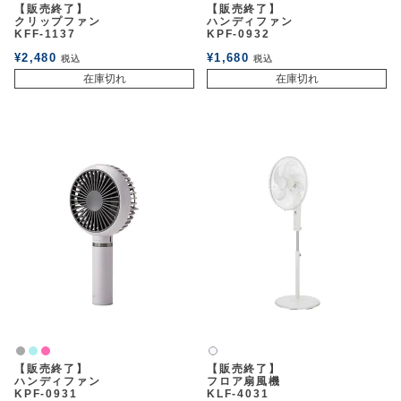
【販売終了】
【販売終了】
クリップファン
ハンディファン
KFF-1137
KPF-0932
¥
2,480
¥
1,680
税込
税込
在庫切れ
在庫切れ
グレー
ライトブルー
ピンク
白2
【販売終了】
【販売終了】
ハンディファン
フロア扇風機
KPF-0931
KLF-4031