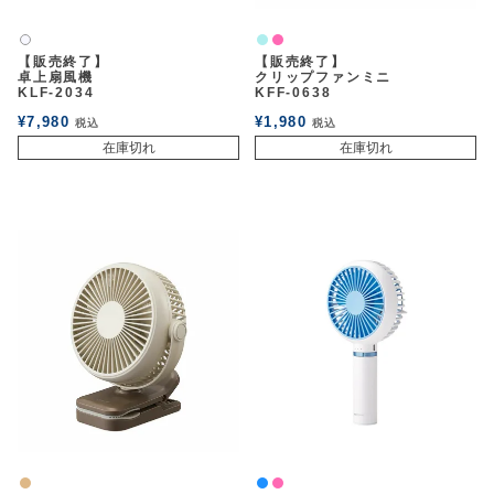
ライトブルー
ピンク
白2
【販売終了】
【販売終了】
卓上扇風機
クリップファンミニ
KLF-2034
KFF-0638
¥
7,980
¥
1,980
税込
税込
在庫切れ
在庫切れ
ナチュラル
パッションブルー
ピンク