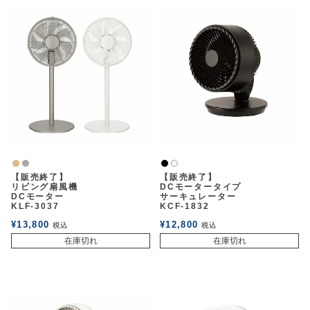
ナチュラル
グレー
黒
白2
【販売終了】
【販売終了】
リビング扇風機
DCモータータイプ
DCモーター
サーキュレーター
KLF-3037
KCF-1832
¥
13,800
¥
12,800
税込
税込
在庫切れ
在庫切れ