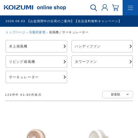
2026.08.03
【お盆期間中の出荷のご案内】【全品送料無料キャンペーン】
トップページ
冷暖房家電
扇風機／サーキュレーター
WEB限定品
卓上扇風機
ハンディファン
理美容家電
リビング扇風機
タワーファン
調理家電
サーキュレーター
冷暖房家電
新着順
123
件中
61
-
90
件表示
家具
その他