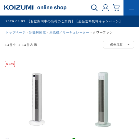
2026.08.03
【お盆期間中の出荷のご案内】【全品送料無料キャンペーン】
トップページ
冷暖房家電
扇風機／サーキュレーター
タワーファン
WEB限定品
優先度順
14
件中
1
-
14
件表示
理美容家電
NEW
調理家電
冷暖房家電
家具
その他