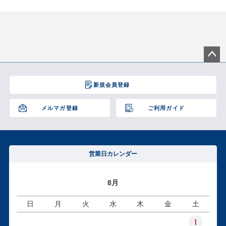
ペー
ジト
新規会員登録
ップ
へ
メルマガ登録
ご利用ガイド
営業日カレンダー
8月
日
月
火
水
木
金
土
1